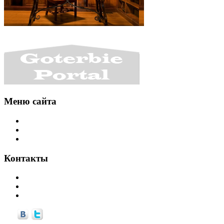
Меню сайта
Интересности
Уголок разработчика
Библиотечка
Контакты
info©goterbie.ru
alex©goterbie.ru
support©goterbie.ru