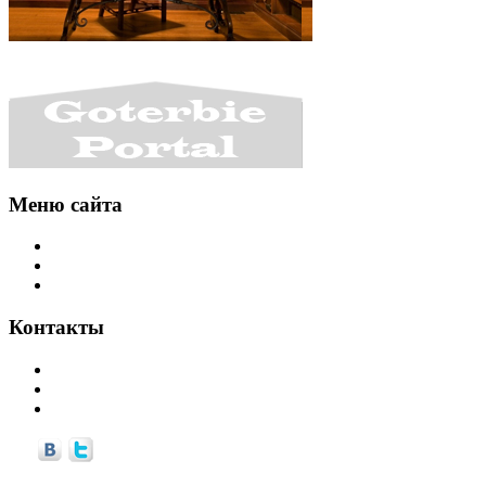
Меню сайта
Интересности
Уголок разработчика
Библиотечка
Контакты
info©goterbie.ru
alex©goterbie.ru
support©goterbie.ru