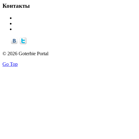
Контакты
info©goterbie.ru
alex©goterbie.ru
support©goterbie.ru
© 2026 Goterbie Portal
Go Top