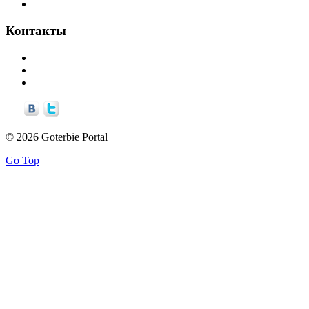
Библиотечка
Контакты
info©goterbie.ru
alex©goterbie.ru
support©goterbie.ru
© 2026 Goterbie Portal
Go Top