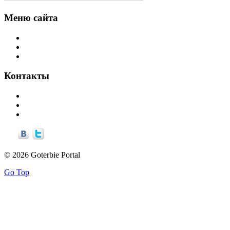
Меню сайта
Интересности
Уголок разработчика
Библиотечка
Контакты
info©goterbie.ru
alex©goterbie.ru
support©goterbie.ru
© 2026 Goterbie Portal
Go Top