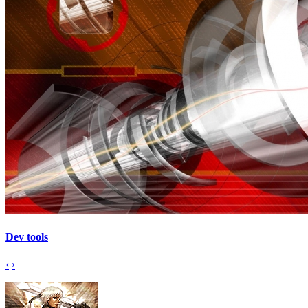
Dev tools
‹
›